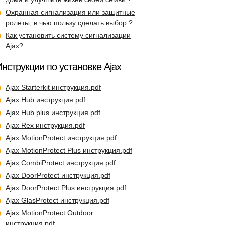
Охранная сигнализация или защитные
ролеты, в чью пользу сделать выбор ?
Как установить систему сигнализации
Ajax?
нструкции по установке Ajax
Ajax Starterkit инструкция.pdf
Ajax Hub инструкция.pdf
Ajax Hub plus инструкция.pdf
Ajax Rex инструкция.pdf
Ajax MotionProtect инструкция.pdf
Ajax MotionProtect Plus инструкция.pdf
Ajax CombiProtect инструкция.pdf
Ajax DoorProtect инструкция.pdf
Ajax DoorProtect Plus инструкция.pdf
Ajax GlasProtect инструкция.pdf
Ajax MotionProtect Outdoor
инструкция.pdf