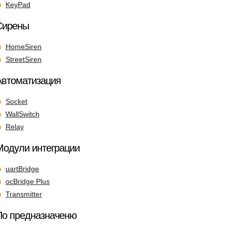
KeyPad
Сирены
HomeSiren
StreetSiren
Автоматизация
Socket
WallSwitch
Relay
Модули интеграции
uartBridge
ocBridge Plus
Transmitter
По предназначеню