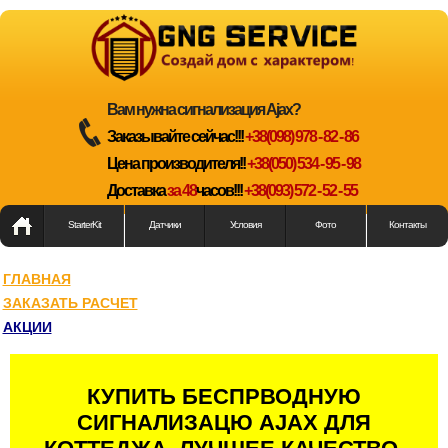
Вам нужна сигнализация Ajax?
Заказывайте сейчас!!!
+38(098) 978 - 82 - 86
Цена производителя!!
+38(050) 534 - 95 - 98
Доставка
за 48
часов!!!
+38(093) 572 - 52 - 55
StarterKit
Датчики
Условия
Фото
Контакты
ГЛАВНАЯ
ЗАКАЗАТЬ РАСЧЕТ
АКЦИИ
КУПИТЬ БЕСПРВОДНУЮ
СИГНАЛИЗАЦЮ AJAX ДЛЯ