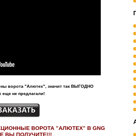
лены ворота "Алютех", значит так ВЫГОДНО
х еще не предлагали!
ЦИОННЫЕ ВОРОТА "АЛЮТЕХ" В GNG
E ВЫ ПОЛУЧИТЕ!!!