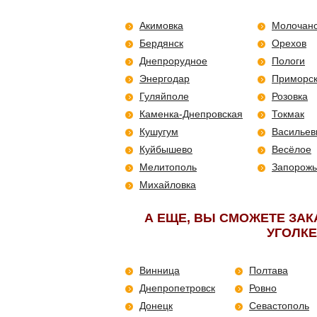
Акимовка
Молочанс
Бердянск
Орехов
Днепрорудное
Пологи
Энергодар
Приморс
Гуляйполе
Розовка
Каменка-Днепровская
Токмак
Кушугум
Васильев
Куйбышево
Весёлое
Мелитополь
Запорожь
Михайловка
А ЕЩЕ, ВЫ СМОЖЕТЕ ЗАК
УГОЛКЕ
Винница
Полтава
Днепропетровск
Ровно
Донецк
Севастополь