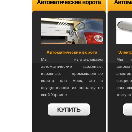
Автоматические ворота
Автом
Автоматические ворота
Элект
Мы изготавливаем
Мы по
автоматические гаражные,
автома
въездные, промышленные
электр
ворота для моек, сто и
секци
осуществляем их поставку по
распа
всей Украине
точку с
КУПИТЬ