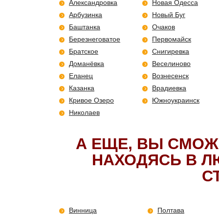
Александровка
Новая Одесса
Арбузинка
Новый Буг
Баштанка
Очаков
Березнеговатое
Первомайск
Братское
Снигиревка
Доманёвка
Веселиново
Еланец
Вознесенск
Казанка
Врадиевка
Кривое Озеро
Южноукраинск
Николаев
А ЕЩЕ, ВЫ СМОЖ
НАХОДЯСЬ В Л
С
Винница
Полтава