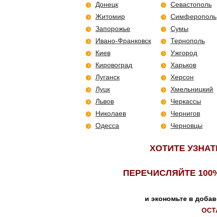
Донецк
Севастополь
Житомир
Симферополь
Запорожье
Сумы
Ивано-Франковск
Тернополь
Киев
Ужгород
Кировоград
Харьков
Луганск
Херсон
Луцк
Хмельницкий
Львов
Черкассы
Николаев
Чернигов
Одесса
Черновцы
ХОТИТЕ УЗНАТ
ПЕРЕЧИСЛЯЙТЕ 100
и экономьте в добав
ОСТ