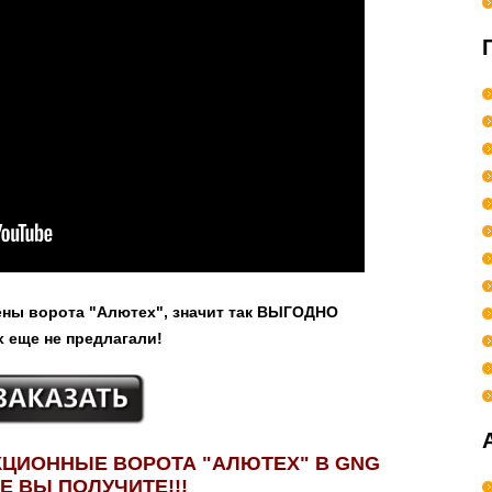
лены ворота "Алютех", значит так ВЫГОДНО
х еще не предлагали!
ЦИОННЫЕ ВОРОТА "АЛЮТЕХ" В GNG
E ВЫ ПОЛУЧИТЕ!!!