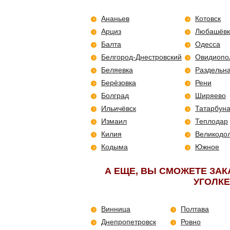
Ананьев
Котовск
Арциз
Любашёвк
Балта
Одесса
Белгород-Днестровский
Овидиопо
Беляевка
Раздельн
Берёзовка
Рени
Болград
Ширяево
Ильичёвск
Татарбун
Измаил
Теплодар
Килия
Великодо
Кодыма
Южное
А ЕЩЕ, ВЫ СМОЖЕТЕ ЗАК
УГОЛКЕ
Винница
Полтава
Днепропетровск
Ровно