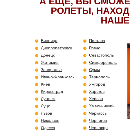
А ЕЩЕ, ВЫ СМОЖЕ
РОЛЕТЫ, НАХОД
НАШЕЙ
Винница
Полтава
Днепропетровск
Ровно
Донецк
Севастополь
Житомир
Симферополь
Запорожье
Сумы
Ивано-Франковск
Тернополь
Киев
Ужгород
Кировоград
Харьков
Луганск
Херсон
Луцк
Хмельницкий
Львов
Черкассы
Николаев
Чернигов
Одесса
Черновцы