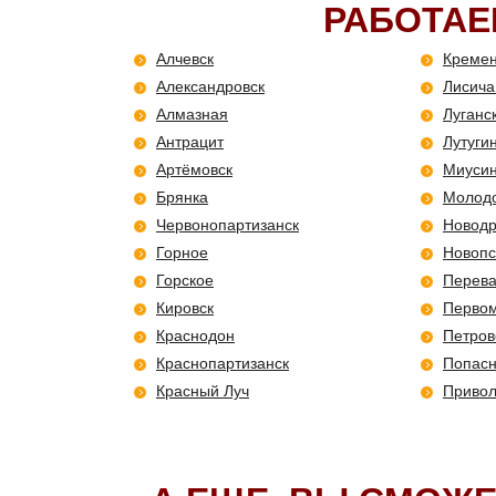
РАБОТАЕ
Алчевск
Креме
Александровск
Лисича
Алмазная
Луганс
Антрацит
Лутуги
Артёмовск
Миусин
Брянка
Молодо
Червонопартизанск
Новодр
Горное
Новопс
Горское
Перева
Кировск
Первом
Краснодон
Петров
Краснопартизанск
Попас
Красный Луч
Привол