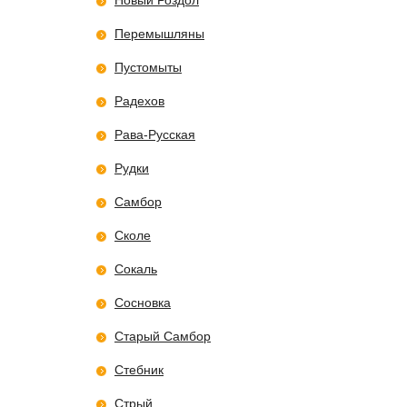
Новый Роздол
Перемышляны
Пустомыты
Радехов
Рава-Русская
Рудки
Самбор
Сколе
Сокаль
Сосновка
Старый Самбор
Стебник
Стрый