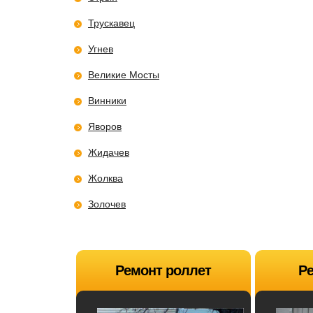
Трускавец
Угнев
Великие Мосты
Винники
Яворов
Жидачев
Жолква
Золочев
Ремонт роллет
Ре