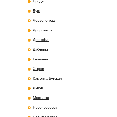
Броды
Буск
Червоноград
Добромиль
Дрогобыч
Дубляны
Глиняны
Хыров
Каменка-Бугская
Львов
Мостиска
Новояворовск