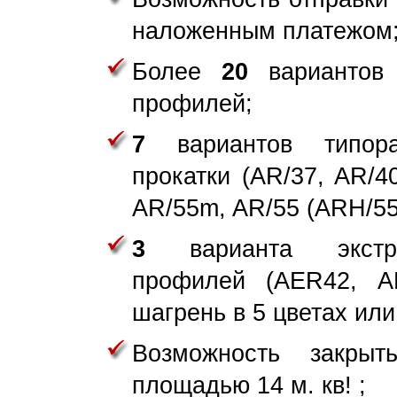
наложенным платежом
Более
20
вариантов 
профилей;
7
вариантов типора
прокатки (AR/37, AR/4
AR/55m, AR/55 (ARH/55
3
варианта экструд
профилей (AER42, A
шагрень в 5 цветах или 
Возможность закры
площадью 14 м. кв! ;