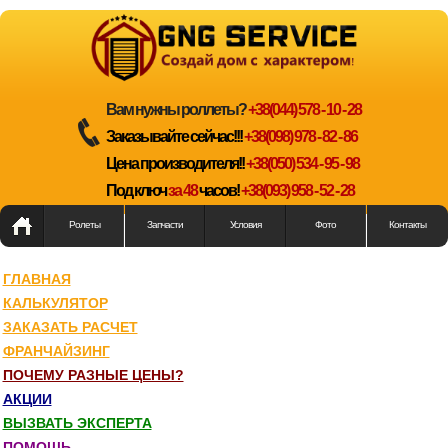
Вам нужны роллеты?
+38(044) 578 - 10 - 28
Заказывайте сейчас!!!
+38(098) 978 - 82 - 86
Цена производителя!!
+38(050) 534 - 95 - 98
Под ключ
за 48
часов!
+38(093) 958 - 52 - 28
Ролеты
Запчасти
Условия
Фото
Контакты
ГЛАВНАЯ
КАЛЬКУЛЯТОР
ЗАКАЗАТЬ РАСЧЕТ
ФРАНЧАЙЗИНГ
ПОЧЕМУ РАЗНЫЕ ЦЕНЫ?
АКЦИИ
ВЫЗВАТЬ ЭКСПЕРТА
ПОМОЩЬ