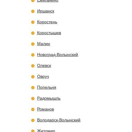
Емильчино
Иршанск
Коростень
Коростышев
Малин
Новоград-Волынский
Олевск
Овруч
Попельня
Радомышль
Романов
Володарск-Волынский
Житомир