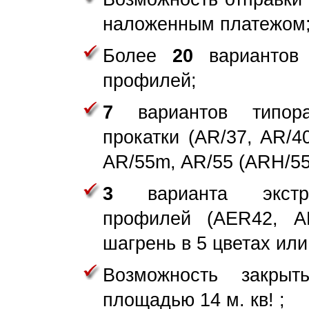
наложенным платежом
Более
20
вариантов 
профилей;
7
вариантов типора
прокатки (AR/37, AR/4
AR/55m, AR/55 (ARH/55
3
варианта экструд
профилей (AER42, A
шагрень в 5 цветах или 
Возможность закры
площадью 14 м. кв! ;