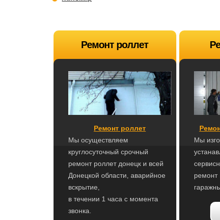
Ремонт роллет
Ре
Ремонт роллет
Ремон
Мы осуществляем
Мы изго
круглосуточный срочный
устана
ремонт роллет донецк и всей
сервисн
Донецкой области, аварийное
ремонт
вскрытие,
гаражны
в течении 1 часа с момента
звонка.