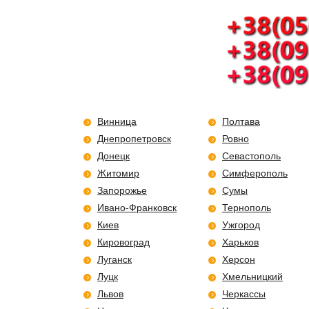
Винница
Полтава
Днепропетровск
Ровно
Донецк
Севастополь
Житомир
Симферополь
Запорожье
Сумы
Ивано-Франковск
Тернополь
Киев
Ужгород
Кировоград
Харьков
Луганск
Херсон
Луцк
Хмельницкий
Львов
Черкассы