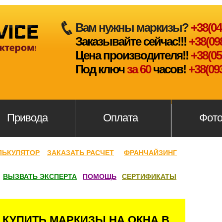
Вам нужны маркизы?
+38(044
Заказывайте сейчас!!!
+38(098)
Цена производителя!!
+38(050
Под ключ
за 60
часов!
+38(093
Привода
Оплата
Фот
ЛЬКУЛЯТОР
ЗАКАЗАТЬ РАСЧЕТ
ФРАНЧАЙЗИНГ
ВЫЗВАТЬ ЭКСПЕРТА
ПОМОЩЬ
СЕРТИФИКАТЫ
 КУПИТЬ МАРКИЗЫ НА ОКНА В