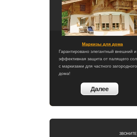
Маркизы для дома
Гарантировано элегантный внешний и
эффективная защита от палящего со
с маркизами для частного загородного
дома!
Далее
ЗВОНИТЕ Н