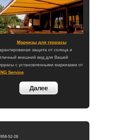
Маркизы для террасы
арантированая защита от солнца и
тличный внешний вид для Вашей
еррасы c установленными маркизами от
NG Service
Далее
 958-52-28